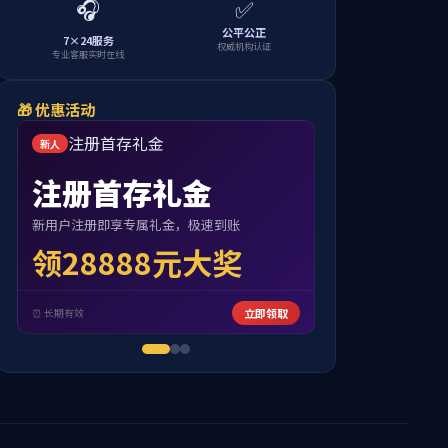
首页
>
新闻中心
>
公司新闻
您的位置：
成
下一条
发布时间：2022.03.19
8月23日上午，海安市福建商会秘书
长陈云萍携三位副会长一行到pa集团
官网造访
深刻
、努
推荐新闻
全部